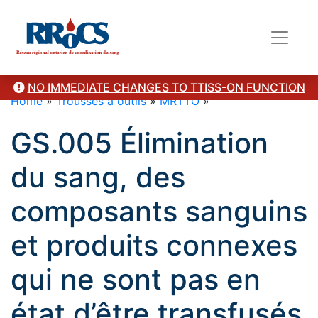
NO IMMEDIATE CHANGES TO TTISS-ON FUNCTION
Home
»
Trousses à outils
»
MRTTO
»
GS.005 Élimination
du sang, des
composants sanguins
et produits connexes
qui ne sont pas en
état d’être transfusés