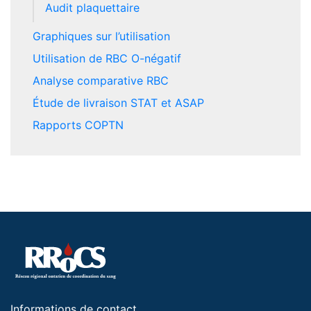
Audit plaquettaire
Graphiques sur l’utilisation
Utilisation de RBC O-négatif
Analyse comparative RBC
Étude de livraison STAT et ASAP
Rapports COPTN
Informations de contact