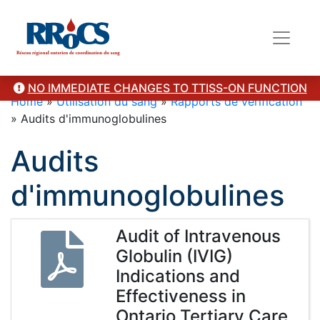
NO IMMEDIATE CHANGES TO TTISS-ON FUNCTION
Home
»
Utilisation du sang
»
Rapports de vérification
»
Audits d'immunoglobulines
Audits
d'immunoglobulines
Audit of Intravenous
Globulin (IVIG)
Indications and
Effectiveness in
Ontario Tertiary Care