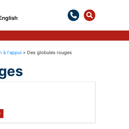
English
 à l'appui
»
Des globules rouges
uges
r