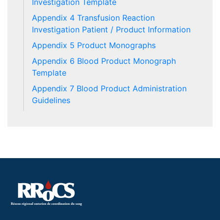
Investigation Template
Appendix 4 Transfusion Reaction
Investigation Patient / Product Information
Appendix 5 Product Monographs
Appendix 6 Blood Product Monograph
Template
Appendix 7 Blood Product Administration
Guidelines