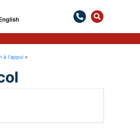
English
 à l'appui
»
col