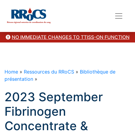
here
Access Prothrombin Complex Concentrate Summary
here
"/>
NO IMMEDIATE CHANGES TO TTISS-ON FUNCTION
Home
»
Ressources du RRoCS
»
Bibliothèque de
présentation
»
2023 September
Fibrinogen
Concentrate &