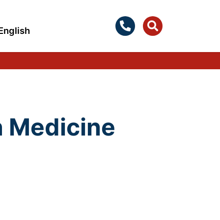
English
n Medicine