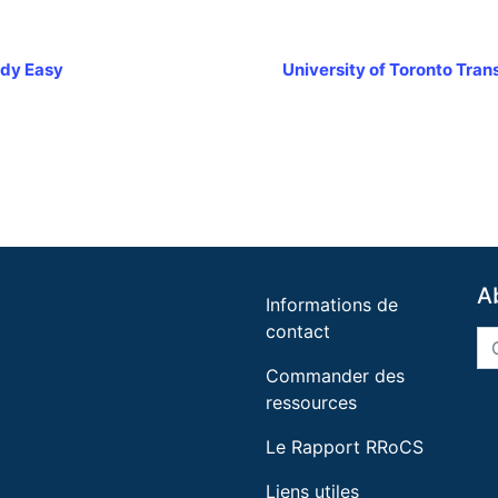
ody Easy
University of Toronto Tra
A
Informations de
contact
Commander des
ressources
Le Rapport RRoCS
Liens utiles