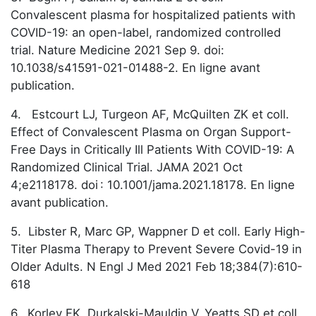
Convalescent plasma for hospitalized patients with
COVID-19: an open-label, randomized controlled
trial. Nature Medicine 2021 Sep 9. doi:
10.1038/s41591-021-01488-2. En ligne avant
publication.
4. Estcourt LJ, Turgeon AF, McQuilten ZK et coll.
Effect of Convalescent Plasma on Organ Support-
Free Days in Critically Ill Patients With COVID-19: A
Randomized Clinical Trial. JAMA 2021 Oct
4;e2118178. doi : 10.1001/jama.2021.18178. En ligne
avant publication.
5. Libster R, Marc GP, Wappner D et coll. Early High-
Titer Plasma Therapy to Prevent Severe Covid-19 in
Older Adults. N Engl J Med 2021 Feb 18;384(7):610-
618
6. Korley FK, Durkalski-Mauldin V, Yeatts SD et coll.