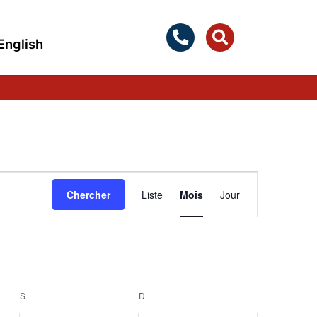
English
Navigation
Chercher
Liste
Mois
Jour
de
vues
Évènement
S
SAMEDI
D
DIMANCHE