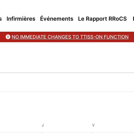
s
Infirmières
Événements
Le Rapport RRoCS
NO IMMEDIATE CHANGES TO TTISS-ON FUNCTION
RCREDI
J
JEUDI
V
VENDREDI