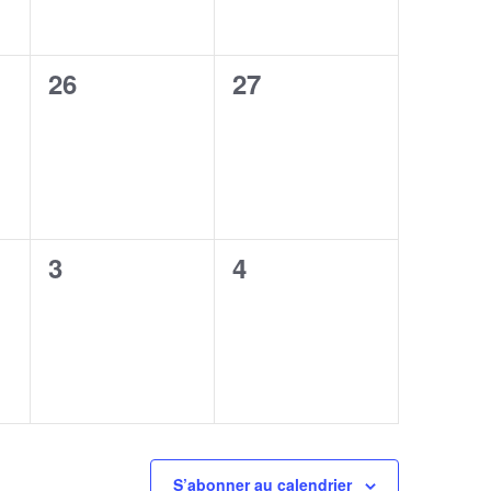
0
0
26
27
,
évènement,
évènement,
0
0
3
4
,
évènement,
évènement,
S’abonner au calendrier