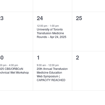
0
1
0
23
24
25
évènement,
évènement,
évènement
12:00 pm
-
1:00 pm
University of Toronto
Transfusion Medicine
Rounds – Apr 24, 2025
1
1
0
30
1
2
évènement,
évènement,
évènement
:00 pm
-
4:00 pm
9:00 am
-
12:00 pm
025 CBS/ORBCoN
20th Annual Transfusion
echnical Wet Workshop
Medicine Education
Web Symposium |
CAPACITY REACHED